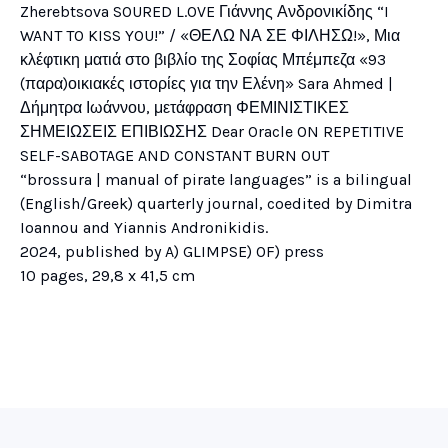
Zherebtsova SOURED L.OVE Γιάννης Ανδρονικίδης “I
WANT TO KISS YOU!” / «ΘΕΛΩ ΝΑ ΣΕ ΦΙΛΗΣΩ!», Μια
κλέφτικη ματιά στο βιβλίο της Σοφίας Μπέμπεζα «93
(παρα)οικιακές ιστορίες για την Ελένη» Sara Ahmed |
Δήμητρα Ιωάννου, μετάφραση ΦΕΜΙΝΙΣΤΙΚΕΣ
ΣΗΜΕΙΩΣΕΙΣ ΕΠΙΒΙΩΣΗΣ Dear Oracle ON REPETITIVE
SELF-SABOTAGE AND CONSTANT BURN OUT
“brossura | manual of pirate languages” is a bilingual
(English/Greek) quarterly journal, coedited by Dimitra
Ioannou and Yiannis Andronikidis.
2024, published by A) GLIMPSE) OF) press
10 pages, 29,8 x 41,5 cm