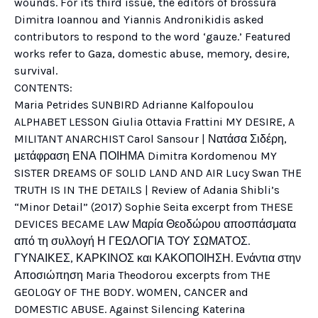
wounds. For its third issue, the editors of brossura
Dimitra Ioannou and Yiannis Andronikidis asked
contributors to respond to the word ‘gauze.’ Featured
works refer to Gaza, domestic abuse, memory, desire,
survival.
CONTENTS:
Maria Petrides SUNBIRD Adrianne Kalfopoulou
ALPHABET LESSON Giulia Ottavia Frattini MY DESIRE, A
MILITANT ANARCHIST Carol Sansour | Νατάσα Σιδέρη,
μετάφραση ΕΝΑ ΠΟΙΗΜΑ Dimitra Kordomenou MY
SISTER DREAMS OF SOLID LAND AND AIR Lucy Swan THE
TRUTH IS IN THE DETAILS | Review of Adania Shibli’s
“Minor Detail” (2017) Sophie Seita excerpt from THESE
DEVICES BECAME LAW Μαρία Θεοδώρου αποσπάσματα
από τη συλλογή Η ΓΕΩΛΟΓΙΑ ΤΟΥ ΣΩΜΑΤΟΣ.
ΓΥΝΑΙΚΕΣ, ΚΑΡΚΙΝΟΣ και ΚΑΚΟΠΟΙΗΣΗ. Ενάντια στην
Αποσιώπηση Maria Theodorou excerpts from THE
GEOLOGY OF THE BODY. WOMEN, CANCER and
DOMESTIC ABUSE. Against Silencing Katerina